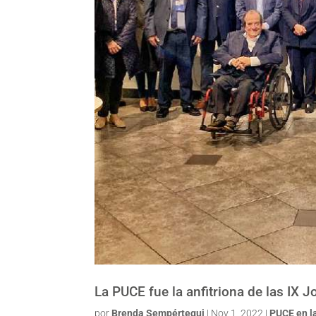
La PUCE fue la anfitriona de las IX 
por
Brenda Sempértegui
|
Nov 1, 2022
|
PUCE en l