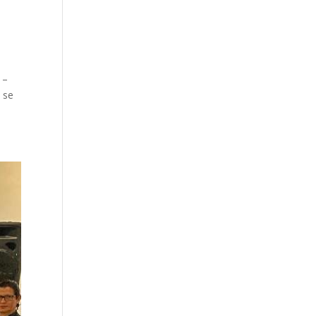
 –
 se