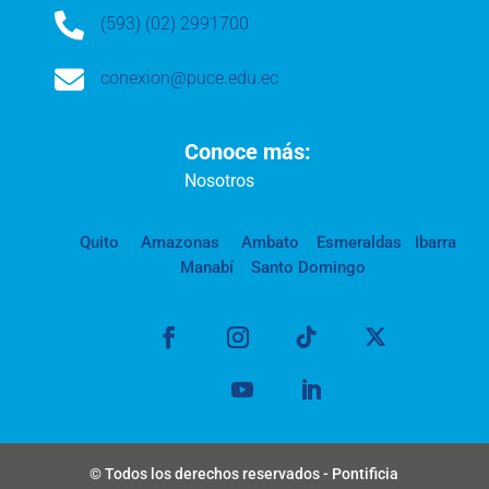

(593) (02) 2991700

conexion@puce.edu.ec
Conoce más:
Nosotros
Quito
Amazonas
Ambato
Esmeraldas
Ibarra
Manabí
Santo Domingo
© Todos los derechos reservados - Pontificia