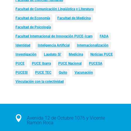
Facultad de Comunicación Lingüística y Literatura
Facultad de Economía
Facultad de Medicina
Facultad de Psicología
Facultad Internacional de Innovación PUCE-Icam
FADA
Identidad
Inteligencia Artificial
Internacionalización
Investigación
Laudato Si’
Medicina
Noticias PUCE
PUCE
PUCE Ibarra
PUCE Nacional
PUCESA
PUCESI
PUCE TEC
Quito
Vacunación
Vinculación con la colectividad

Avenida 12 de Octubre 1076 y Vicente
Ramón Roca