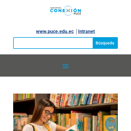
www.puce.edu.ec
│
Intranet