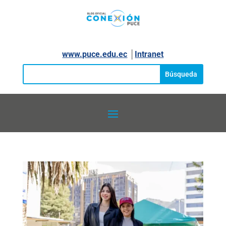
www.puce.edu.ec
│
Intranet