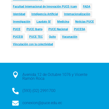
Facultad Internacional de Innovación PUCE-Icam
FADA
Identidad
Inteligencia Artificial
Internacionalización
Investigación
Laudato Si’
Medicina
Noticias PUCE
PUCE
PUCE Ibarra
PUCE Nacional
PUCESA
PUCESI
PUCE TEC
Quito
Vacunación
Vinculación con la colectividad

Avenida 12 de Octubre 1076 y Vicente
Ramón Roca

(593) (02) 2991700

conexion@puce.edu.ec