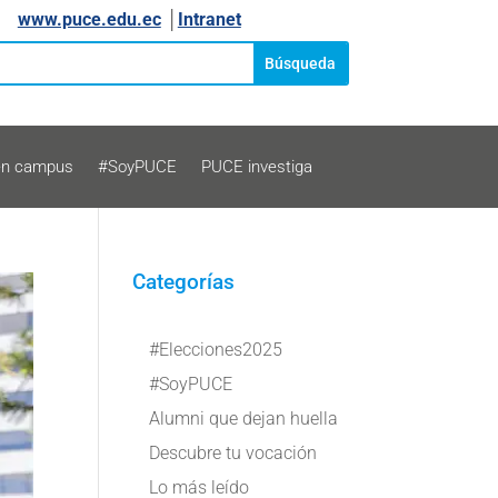
www.puce.edu.ec
│
Intranet
en campus
#SoyPUCE
PUCE investiga
Categorías
#Elecciones2025
#SoyPUCE
Alumni que dejan huella
Descubre tu vocación
Lo más leído