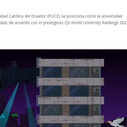
rsidad Católica del Ecuador (PUCE) se posiciona como la universidad
dad, de acuerdo con el prestigioso QS World University Rankings 202