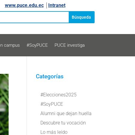
www.puce.edu.ec
│
Intranet
en campus
#SoyPUCE
PUCE investiga
Categorías
#Elecciones2025
#SoyPUCE
Alumni que dejan huella
Descubre tu vocación
Lo más leído