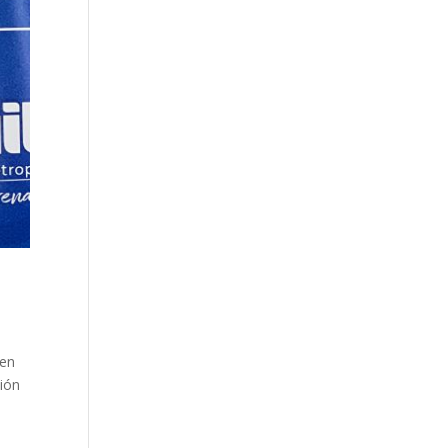
 en
sión