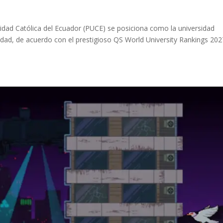
rsidad Católica del Ecuador (PUCE) se posiciona como la universidad
dad, de acuerdo con el prestigioso QS World University Rankings 202