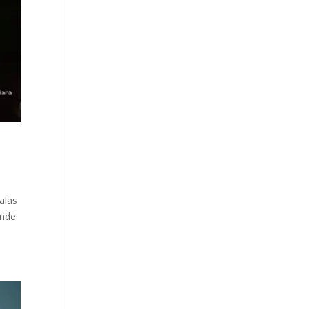
alas
onde