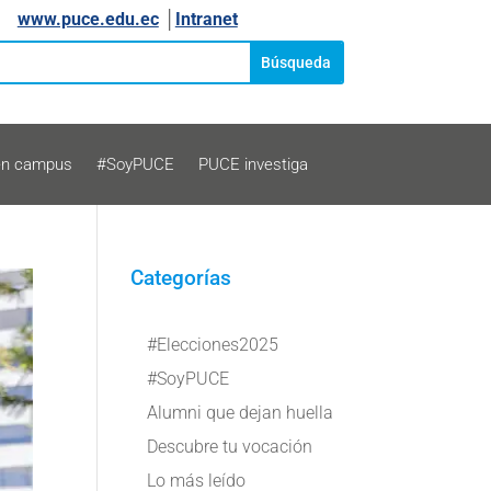
www.puce.edu.ec
│
Intranet
en campus
#SoyPUCE
PUCE investiga
Categorías
#Elecciones2025
#SoyPUCE
Alumni que dejan huella
Descubre tu vocación
Lo más leído