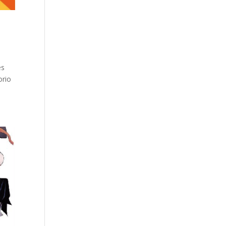
es
orio