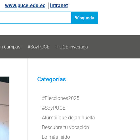
www.puce.edu.ec
│
Intranet
en campus
#SoyPUCE
PUCE investiga
Categorías
#Elecciones2025
#SoyPUCE
Alumni que dejan huella
Descubre tu vocación
Lo más leído