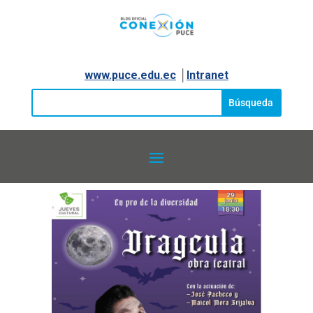
www.puce.edu.ec
│
Intranet