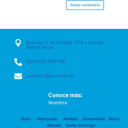

Avenida 12 de Octubre 1076 y Vicente
Ramón Roca

(593) (02) 2991700

conexion@puce.edu.ec
Conoce más:
Nosotros
Quito
Amazonas
Ambato
Esmeraldas
Ibarra
Manabí
Santo Domingo