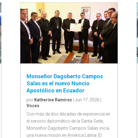
Monseñor Dagoberto Campos
Salas es el nuevo Nuncio
Apostólico en Ecuador
por
Katherine Ramírez
|
Jun 17, 2026
|
Voces
Con más de dos décadas de experiencia en
el servicio diplomático de la Santa Sede,
Monseñor Dagoberto Campos Salas inicia
una nueva misión en América Latina. El