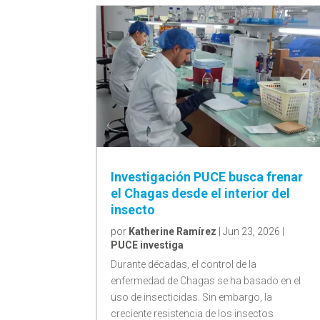
Investigación PUCE busca frenar
el Chagas desde el interior del
insecto
por
Katherine Ramírez
|
Jun 23, 2026
|
PUCE investiga
Durante décadas, el control de la
enfermedad de Chagas se ha basado en el
uso de insecticidas. Sin embargo, la
creciente resistencia de los insectos