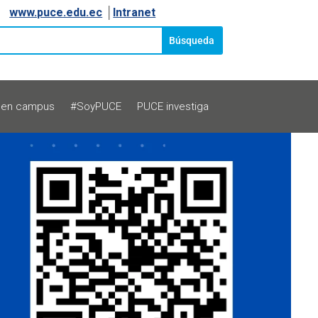
www.puce.edu.ec
│
Intranet
 en campus
#SoyPUCE
PUCE investiga