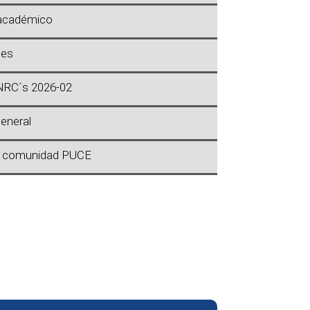
 académico
les
 NRC´s 2026-02
general
s comunidad PUCE