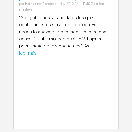
por
Katherine Ramírez
|
Nov 27, 2024
|
PUCE en los
medios
“Son gobiernos y candidatos los que
contratan estos servicios. Te dicen: yo
necesito apoyo en redes sociales para dos
cosas, 1. subir mi aceptación y 2. bajar la
popularidad de mis oponentes”. Así...
leer más