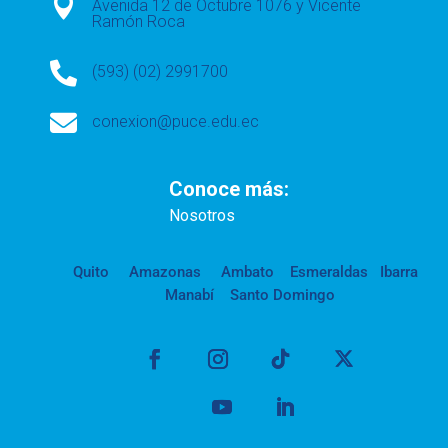

Avenida 12 de Octubre 1076 y Vicente
Ramón Roca

(593) (02) 2991700

conexion@puce.edu.ec
Conoce más:
Nosotros
Quito
Amazonas
Ambato
Esmeraldas
Ibarra
Manabí
Santo Domingo