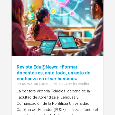
Revista Edu@News: «Formar
docentes es, ante todo, un acto de
confianza en el ser humano»
por
CONEXION
|
Jun 8, 2026
|
PUCE en los medios
La doctora Victoria Palacios, decana de la
Facultad de Aprendizaje, Lenguas y
Comunicación de la Pontificia Universidad
Católica del Ecuador (PUCE), analiza a fondo el