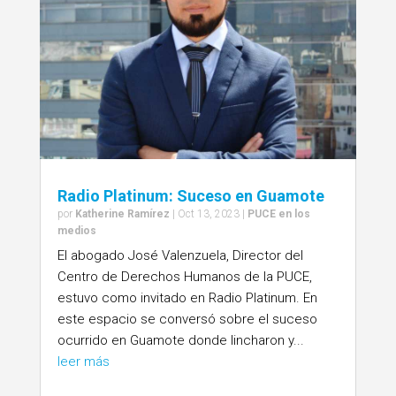
Radio Platinum: Suceso en Guamote
por
Katherine Ramírez
|
Oct 13, 2023
|
PUCE en los
medios
El abogado José Valenzuela, Director del
Centro de Derechos Humanos de la PUCE,
estuvo como invitado en Radio Platinum. En
este espacio se conversó sobre el suceso
ocurrido en Guamote donde lincharon y...
leer más