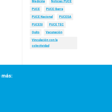
Medicina
Noticias PUCE
PUCE
PUCE Ibarra
PUCE Nacional
PUCESA
PUCESI
PUCE TEC
Quito
Vacunación
Vinculación con la
colectividad
 más: