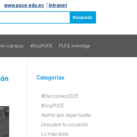
www.puce.edu.ec
│
Intranet
 en campus
#SoyPUCE
PUCE investiga
ión
Categorías
#Elecciones2025
#SoyPUCE
Alumni que dejan huella
Descubre tu vocación
Lo más leído