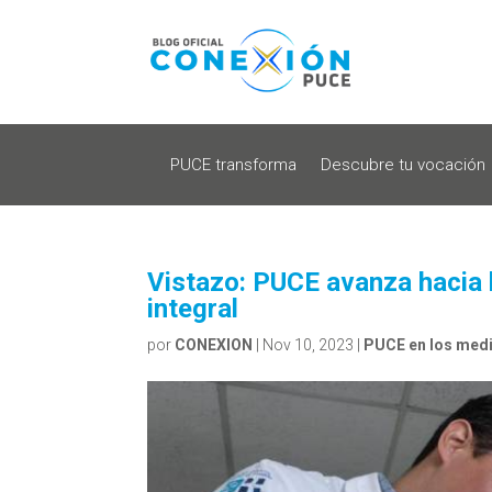
PUCE transforma
Descubre tu vocación
Vistazo: PUCE avanza hacia 
integral
por
CONEXION
|
Nov 10, 2023
|
PUCE en los med