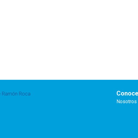
Conoce
te Ramón Roca
Nosotros