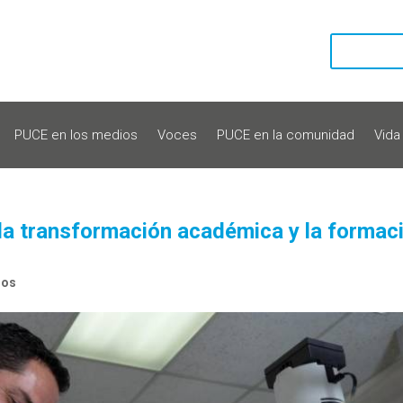
PUCE en los medios
Voces
PUCE en la comunidad
Vida
la transformación académica y la formac
ios