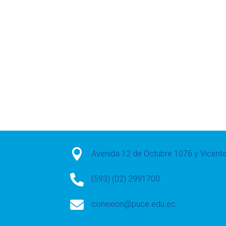

Avenida 12 de Octubre 1076 y Vicen

(593) (02) 2991700

conexion@puce.edu.ec