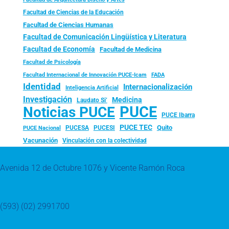
Facultad de Ciencias de la Educación
Facultad de Ciencias Humanas
Facultad de Comunicación Lingüística y Literatura
Facultad de Economía
Facultad de Medicina
Facultad de Psicología
FADA
Facultad Internacional de Innovación PUCE-Icam
Identidad
Internacionalización
Inteligencia Artificial
Investigación
Medicina
Laudato Si’
PUCE
Noticias PUCE
PUCE Ibarra
PUCE TEC
Quito
PUCESA
PUCESI
PUCE Nacional
Vacunación
Vinculación con la colectividad
Avenida 12 de Octubre 1076 y Vicente Ramón Roca
(593) (02) 2991700