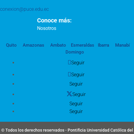
conexion@puce.edu.ec
Conoce más:
Nosotros
Quito
Amazonas
Ambato
Esmeraldas
Ibarra
Manabí
Domingo
Seguir
Seguir
Seguir
Seguir
Seguir
Seguir
© Todos los derechos reservados - Pontificia Universidad Católica del