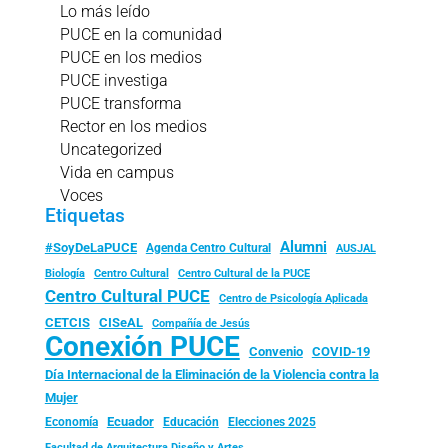
Lo más leído
PUCE en la comunidad
PUCE en los medios
PUCE investiga
PUCE transforma
Rector en los medios
Uncategorized
Vida en campus
Voces
Etiquetas
Alumni
#SoyDeLaPUCE
Agenda Centro Cultural
AUSJAL
Biología
Centro Cultural
Centro Cultural de la PUCE
Centro Cultural PUCE
Centro de Psicología Aplicada
CISeAL
CETCIS
Compañía de Jesús
Conexión PUCE
Convenio
COVID-19
Día Internacional de la Eliminación de la Violencia contra la
Mujer
Ecuador
Economía
Educación
Elecciones 2025
Facultad de Arquitectura Diseño y Artes