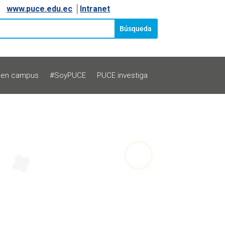
www.puce.edu.ec
│
Intranet
 en campus
#SoyPUCE
PUCE investiga