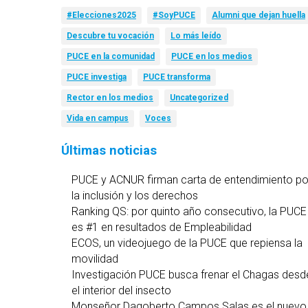
#Elecciones2025
#SoyPUCE
Alumni que dejan huella
Descubre tu vocación
Lo más leído
PUCE en la comunidad
PUCE en los medios
PUCE investiga
PUCE transforma
Rector en los medios
Uncategorized
Vida en campus
Voces
Últimas noticias
PUCE y ACNUR firman carta de entendimiento po
la inclusión y los derechos
Ranking QS: por quinto año consecutivo, la PUCE
es #1 en resultados de Empleabilidad
ECOS, un videojuego de la PUCE que repiensa la
movilidad
Investigación PUCE busca frenar el Chagas desd
el interior del insecto
Monseñor Dagoberto Campos Salas es el nuevo