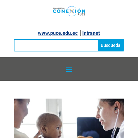
www.puce.edu.ec
│
Intranet