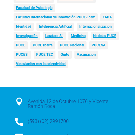
Facultad de Psicología
Facultad Internacional de Innovación PUCE-Icam
FADA
Identidad
Inteligencia Artificial
Internacionalización
Investigación
Laudato Si’
Medicina
Noticias PUCE
PUCE
PUCE Ibarra
PUCE Nacional
PUCESA
PUCESI
PUCE TEC
Quito
Vacunación
Vinculación con la colectividad

Avenida 12 de Octubre 1076 y Vicente
Ramón Roca

(593) (02) 2991700