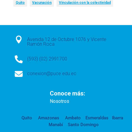
Quito
Vacunación
Vinculación con la colectividad

Avenida 12 de Octubre 1076 y Vicente
Ramón Roca

(593) (02) 2991700

conexion@puce.edu.ec
Conoce más:
Nosotros
Quito
Amazonas
Ambato
Esmeraldas
Ibarra
Manabí
Santo Domingo