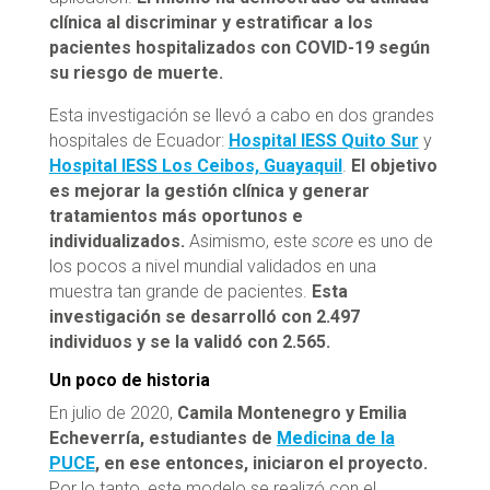
clínica al discriminar y estratificar a los
pacientes hospitalizados con COVID-19 según
su riesgo de muerte.
Esta investigación se llevó a cabo en dos grandes
hospitales de Ecuador:
Hospital IESS Quito Sur
y
Hospital IESS Los Ceibos, Guayaquil
.
El objetivo
es mejorar la gestión clínica y generar
tratamientos más oportunos e
individualizados.
Asimismo, este
score
es uno de
los pocos a nivel mundial validados en una
muestra tan grande de pacientes.
Esta
investigación se desarrolló con 2.497
individuos y se la validó con 2.565.
Un poco de historia
En julio de 2020,
Camila Montenegro y Emilia
Echeverría, estudiantes de
Medicina de la
PUCE
, en ese entonces, iniciaron el proyecto.
Por lo tanto, este modelo se realizó con el