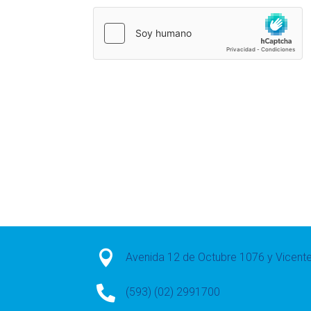

Avenida 12 de Octubre 1076 y Vicen

(593) (02) 2991700