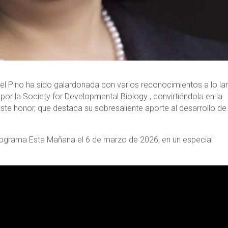
del Pino ha sido galardonada con varios reconocimientos a lo la
por la Society for Developmental Biology , convirtiéndola en la
este honor, que destaca su sobresaliente aporte al desarrollo de 
programa Esta Mañana el 6 de marzo de 2026, en un especial