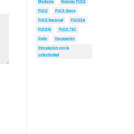
Medicina
Noticias PUCE
PUCE
PUCE Ibarra
PUCE Nacional
PUCESA
PUCESI
PUCE TEC
Quito
Vacunación
Vinculación con la
colectividad