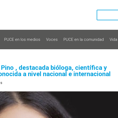
PUCE en los medios
Voces
PUCE en la comunidad
Vida
ino , destacada bióloga, científica y
nocida a nivel nacional e internacional
os