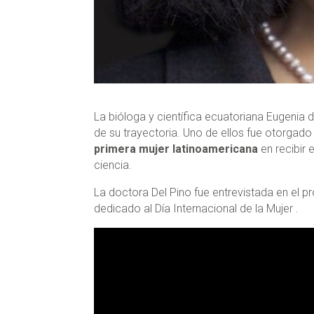
La bióloga y científica ecuatoriana Eugenia 
de su trayectoria. Uno de ellos fue otorgado 
primera mujer latinoamericana
en recibir 
ciencia.
La doctora Del Pino fue entrevistada en el 
dedicado al Día Internacional de la Mujer .