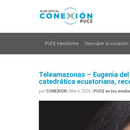
PUCE transforma
Descubre tu vocación
Teleamazonas – Eugenia del P
catedrática ecuatoriana, reco
por
CONEXION
|
Mar 6, 2026
|
PUCE en los medi