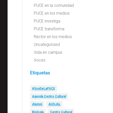
PUCE en la comunidad
PUCE en los medios
PUCE investiga
PUCE transforma
Rector en los medios
Uncategorized
Vida en campus
Voces
Etiquetas
#SoyDeLaPUCE
Agenda Centro Cultural
Alumni
AUSJAL
Biología
Centro Cultural