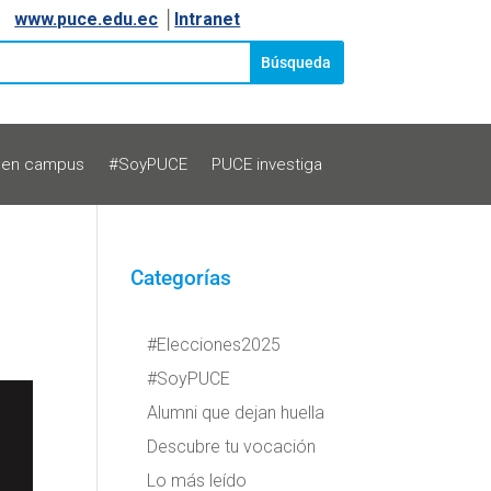
www.puce.edu.ec
│
Intranet
 en campus
#SoyPUCE
PUCE investiga
Categorías
#Elecciones2025
#SoyPUCE
Alumni que dejan huella
Descubre tu vocación
Lo más leído