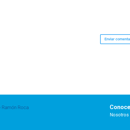
Conoce
te Ramón Roca
Nosotros