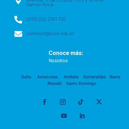

Avenida 12 de Octubre 1076 y Vicente
Ramón Roca

(593) (02) 2991700

conexion@puce.edu.ec
Conoce más:
Nosotros
Quito
Amazonas
Ambato
Esmeraldas
Ibarra
Manabí
Santo Domingo