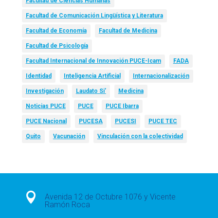
Facultad de Ciencias Humanas
Facultad de Comunicación Lingüística y Literatura
Facultad de Economía
Facultad de Medicina
Facultad de Psicología
Facultad Internacional de Innovación PUCE-Icam
FADA
Identidad
Inteligencia Artificial
Internacionalización
Investigación
Laudato Si’
Medicina
Noticias PUCE
PUCE
PUCE Ibarra
PUCE Nacional
PUCESA
PUCESI
PUCE TEC
Quito
Vacunación
Vinculación con la colectividad

Avenida 12 de Octubre 1076 y Vicente
Ramón Roca