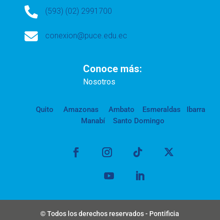

(593) (02) 2991700

conexion@puce.edu.ec
Conoce más:
Nosotros
Quito
Amazonas
Ambato
Esmeraldas
Ibarra
Manabí
Santo Domingo
© Todos los derechos reservados - Pontificia