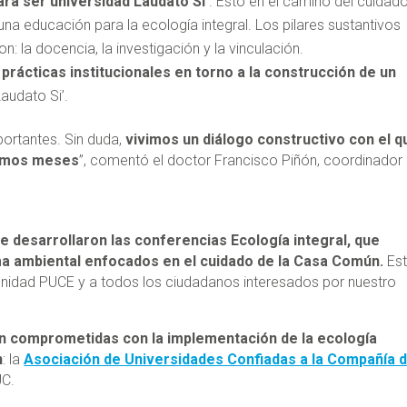
ra ser universidad Laudato Si’
. Esto en el camino del cuidad
a educación para la ecología integral. Los pilares sustantivos
n: la docencia, la investigación y la vinculación.
prácticas institucionales en torno a la construcción de un
audato Si’.
ortantes. Sin duda,
vivimos un diálogo constructivo con el q
ximos meses
”, comentó el doctor Francisco Piñón, coordinador
e desarrollaron las conferencias Ecología integral, que
ma ambiental enfocados en el cuidado de la Casa Común.
Es
nidad PUCE y a todos los ciudadanos interesados por nuestro
n comprometidas con la implementación de la ecología
n
: la
Asociación de Universidades Confiadas a la Compañía 
UC.