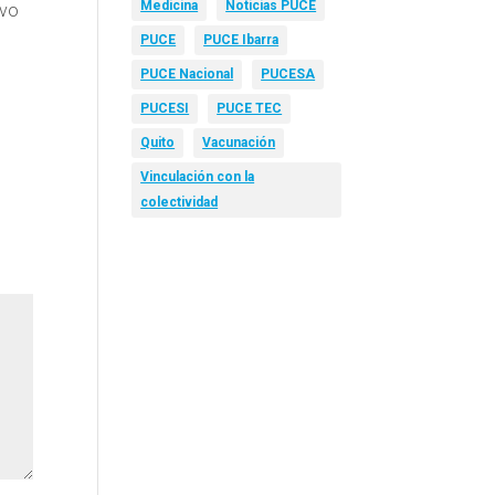
Medicina
Noticias PUCE
ivo
PUCE
PUCE Ibarra
PUCE Nacional
PUCESA
PUCESI
PUCE TEC
Quito
Vacunación
Vinculación con la
colectividad