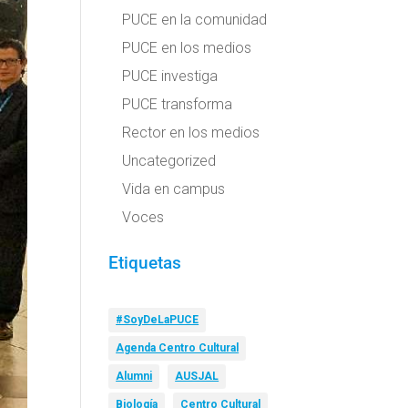
PUCE en la comunidad
PUCE en los medios
PUCE investiga
PUCE transforma
Rector en los medios
Uncategorized
Vida en campus
Voces
Etiquetas
#SoyDeLaPUCE
Agenda Centro Cultural
Alumni
AUSJAL
Biología
Centro Cultural