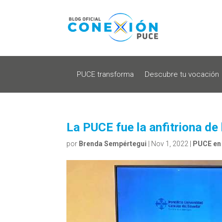
PUCE transforma
Descubre tu vocación
La PUCE fue la anfitriona de
por
Brenda Sempértegui
|
Nov 1, 2022
|
PUCE en