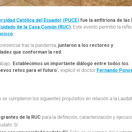
versidad Católica del Ecuador (PUCE)
fue la anfitriona de las 
 Cuidado de la Casa Común (RUC)
.
Este evento permitió la refle
ncisco
.
 presencial tras la pandemia,
juntaron a los rectores y
dades que conforman la red.
abajo.
Establecimos un importante diálogo entre todos los
evos retos para el futuro
”, explicó el doctor
Fernando Ponc
 se cumplieron los siguientes propósitos en relación a la Lauda
tegrantes de la RUC
para la definición, caracterización y ejecuc
udato Si’.