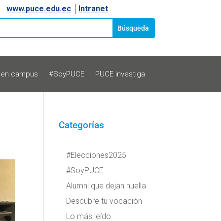
www.puce.edu.ec
│
Intranet
 en campus
#SoyPUCE
PUCE investiga
Categorías
#Elecciones2025
#SoyPUCE
Alumni que dejan huella
Descubre tu vocación
Lo más leído