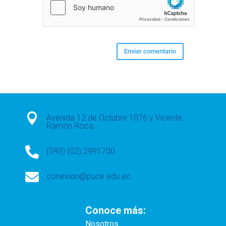

Avenida 12 de Octubre 1076 y Vicente
Ramón Roca

(593) (02) 2991700

conexion@puce.edu.ec
Conoce más:
Nosotros