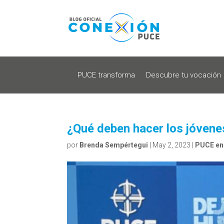
PUCE transforma
Descubre tu vocación
¿Qué deben hacer los jóvenes
por
Brenda Sempértegui
|
May 2, 2023
|
PUCE en