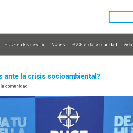
PUCE en los medios
Voces
PUCE en la comunidad
Vida
 ante la crisis socioambiental?
 la comunidad