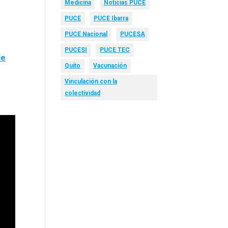
Medicina
Noticias PUCE
PUCE
PUCE Ibarra
PUCE Nacional
PUCESA
PUCESI
PUCE TEC
de
Quito
Vacunación
Vinculación con la
colectividad