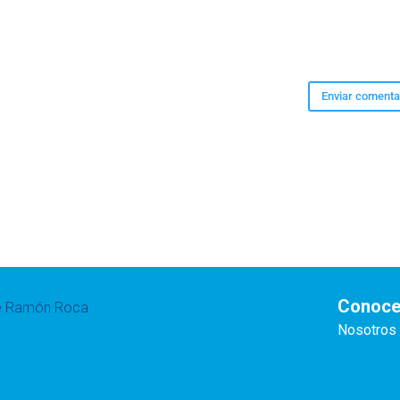
Conoce
te Ramón Roca
Nosotros