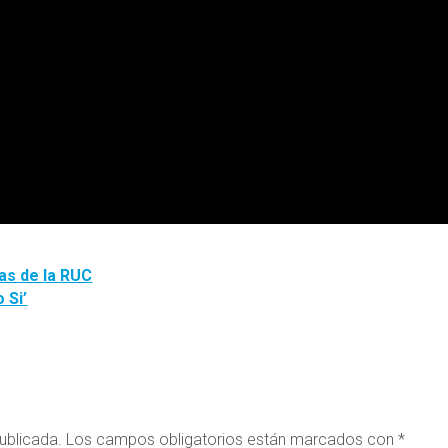
das de la RUC
 Si’
ublicada.
Los campos obligatorios están marcados con
*