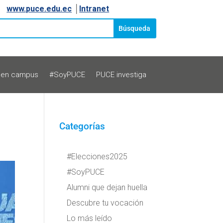
www.puce.edu.ec
│
Intranet
 en campus
#SoyPUCE
PUCE investiga
Categorías
#Elecciones2025
#SoyPUCE
Alumni que dejan huella
Descubre tu vocación
Lo más leído