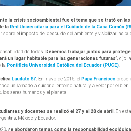
te la crisis socioambiental fue el tema que se trató en las I
de la
Red Universitaria para el Cuidado de la Casa Común (
r sobre el impacto del descuido del ambiente y visibilizar las b
onsabilidad de todos.
Debemos trabajar juntos para protege
rá un lugar habitable para las generaciones futuras
”, dijo la
e la
Pontificia Universidad Católica del Ecuador (PUCE)
.
íclica
Laudato Si’
.
En mayo de 2015, el
Papa Francisco
presen
hace un llamado a cuidar el entorno natural y a velar por el bien
, los seres humanos y el planeta.
udiantes y docentes se realizó el 27 y el 28 de abril.
En est
rgentina, México y Ecuador.
020, s
e abordaron temas como la responsabilidad ecológica,