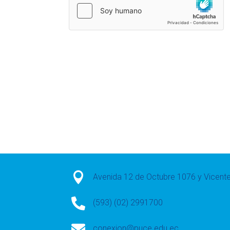

Avenida 12 de Octubre 1076 y Vicen

(593) (02) 2991700

conexion@puce.edu.ec