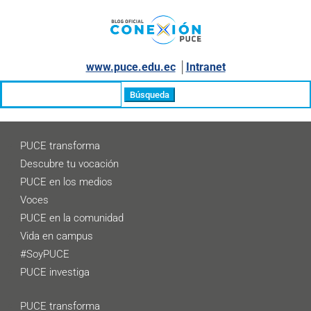
www.puce.edu.ec
│
Intranet
Buscar:
PUCE transforma
Descubre tu vocación
PUCE en los medios
Voces
PUCE en la comunidad
Vida en campus
#SoyPUCE
PUCE investiga
PUCE transforma