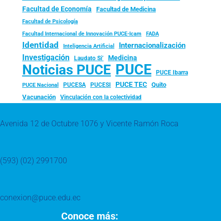
Facultad de Economía
Facultad de Medicina
Facultad de Psicología
FADA
Facultad Internacional de Innovación PUCE-Icam
Identidad
Internacionalización
Inteligencia Artificial
Investigación
Medicina
Laudato Si’
PUCE
Noticias PUCE
PUCE Ibarra
PUCE TEC
Quito
PUCESA
PUCESI
PUCE Nacional
Vacunación
Vinculación con la colectividad
Avenida 12 de Octubre 1076 y Vicente Ramón Roca
(593) (02) 2991700
conexion@puce.edu.ec
Conoce más: