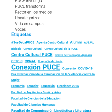
PUCE investiga
PUCE transforma
Rector en los medios
Uncategorized
Vida en campus
Voces
Etiquetas
Alumni
#SoyDeLaPUCE
Agenda Centro Cultural
AUSJAL
Biología
Centro Cultural
Centro Cultural de la PUCE
Centro Cultural PUCE
Centro de Psicología Aplicada
CISeAL
CETCIS
Compañía de Jesús
Conexión PUCE
Convenio
COVID-19
Día Internacional de la Eliminación de la Violencia contra la
Mujer
Ecuador
Economía
Educación
Elecciones 2025
Facultad de Arquitectura Diseño y Artes
Facultad de Ciencias de la Educación
Facultad de Ciencias Humanas
Facultad de Comunicación Lingüística y Literatura