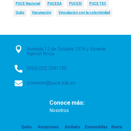
PUCE Nacional
PUCESA
PUCESI
PUCE TEC
Quito
Vacunación
Vinculación con la colectividad

Avenida 12 de Octubre 1076 y Vicente
Ramón Roca

(593) (02) 2991700

conexion@puce.edu.ec
Conoce más:
Nosotros
Quito
Amazonas
Ambato
Esmeraldas
Ibarra