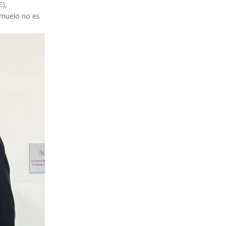
E),
imuelo no es