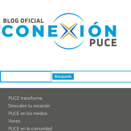
Buscar:
PUCE transforma
Descubre tu vocación
PUCE en los medios
Voces
PUCE en la comunidad