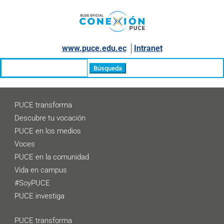
www.puce.edu.ec
│
Intranet
Buscar:
PUCE transforma
Descubre tu vocación
PUCE en los medios
Voces
PUCE en la comunidad
Vida en campus
#SoyPUCE
PUCE investiga
PUCE transforma