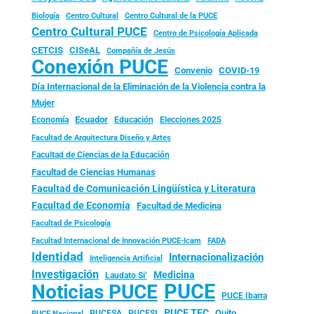
Biología
Centro Cultural
Centro Cultural de la PUCE
Centro Cultural PUCE
Centro de Psicología Aplicada
CISeAL
CETCIS
Compañía de Jesús
Conexión PUCE
Convenio
COVID-19
Día Internacional de la Eliminación de la Violencia contra la
Mujer
Ecuador
Economía
Educación
Elecciones 2025
Facultad de Arquitectura Diseño y Artes
Facultad de Ciencias de la Educación
Facultad de Ciencias Humanas
Facultad de Comunicación Lingüística y Literatura
Facultad de Economía
Facultad de Medicina
Facultad de Psicología
FADA
Facultad Internacional de Innovación PUCE-Icam
Identidad
Internacionalización
Inteligencia Artificial
Investigación
Medicina
Laudato Si’
PUCE
Noticias PUCE
PUCE Ibarra
PUCE TEC
Quito
PUCESA
PUCESI
PUCE Nacional