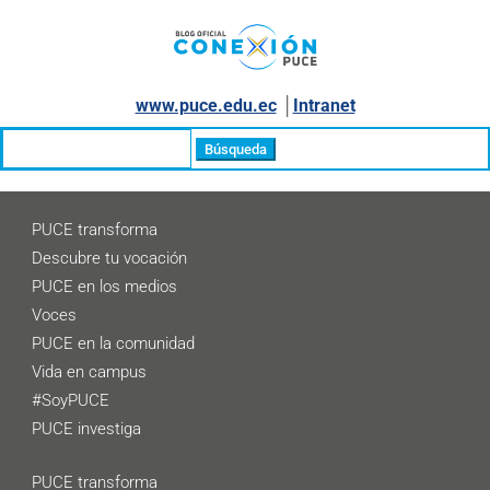
www.puce.edu.ec
│
Intranet
Buscar:
PUCE transforma
Descubre tu vocación
PUCE en los medios
Voces
PUCE en la comunidad
Vida en campus
#SoyPUCE
PUCE investiga
PUCE transforma