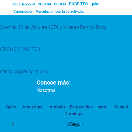
PUCE TEC
Quito
PUCESA
PUCESI
PUCE Nacional
Vacunación
Vinculación con la colectividad
Avenida 12 de Octubre 1076 y Vicente Ramón Roca
(593) (02) 2991700
conexion@puce.edu.ec
Conoce más:
Nosotros
Quito
Amazonas
Ambato
Esmeraldas
Ibarra
Manabí
Domingo
Seguir