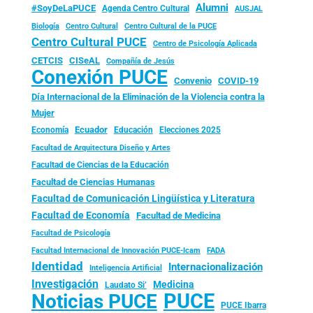
Alumni
#SoyDeLaPUCE
Agenda Centro Cultural
AUSJAL
Biología
Centro Cultural
Centro Cultural de la PUCE
Centro Cultural PUCE
Centro de Psicología Aplicada
CISeAL
CETCIS
Compañía de Jesús
Conexión PUCE
Convenio
COVID-19
Día Internacional de la Eliminación de la Violencia contra la
Mujer
Ecuador
Economía
Educación
Elecciones 2025
Facultad de Arquitectura Diseño y Artes
Facultad de Ciencias de la Educación
Facultad de Ciencias Humanas
Facultad de Comunicación Lingüística y Literatura
Facultad de Economía
Facultad de Medicina
Facultad de Psicología
FADA
Facultad Internacional de Innovación PUCE-Icam
Identidad
Internacionalización
Inteligencia Artificial
Investigación
Medicina
Laudato Si’
PUCE
Noticias PUCE
PUCE Ibarra