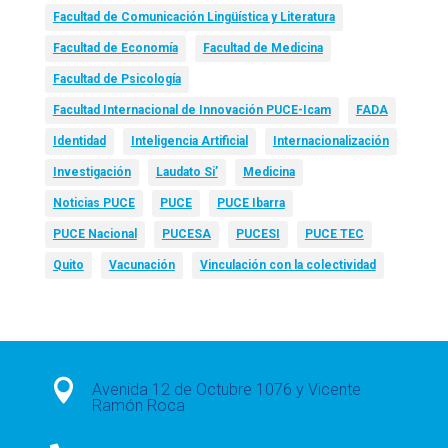
Facultad de Comunicación Lingüística y Literatura
Facultad de Economía
Facultad de Medicina
Facultad de Psicología
Facultad Internacional de Innovación PUCE-Icam
FADA
Identidad
Inteligencia Artificial
Internacionalización
Investigación
Laudato Si’
Medicina
Noticias PUCE
PUCE
PUCE Ibarra
PUCE Nacional
PUCESA
PUCESI
PUCE TEC
Quito
Vacunación
Vinculación con la colectividad

Avenida 12 de Octubre 1076 y Vicente
Ramón Roca