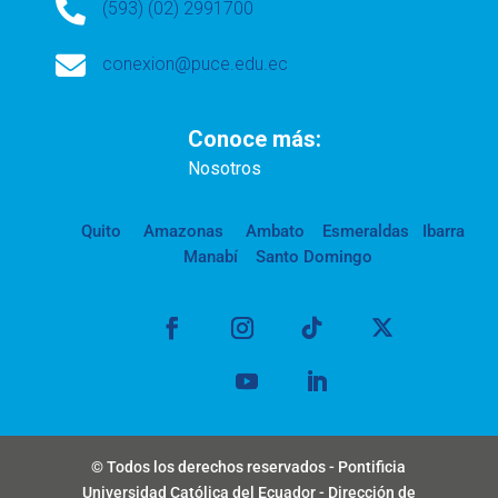

(593) (02) 2991700

conexion@puce.edu.ec
Conoce más:
Nosotros
Quito
Amazonas
Ambato
Esmeraldas
Ibarra
Manabí
Santo Domingo
© Todos los derechos reservados - Pontificia
Universidad Católica del Ecuador - Dirección de