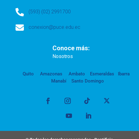

(593) (02) 2991700

conexion@puce.edu.ec
Conoce más:
Nosotros
Quito
Amazonas
Ambato
Esmeraldas
Ibarra
Manabí
Santo Domingo