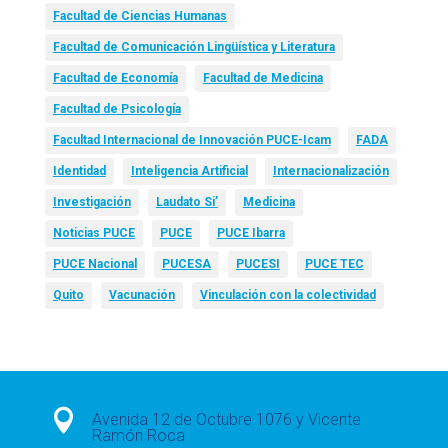
Facultad de Ciencias Humanas
Facultad de Comunicación Lingüística y Literatura
Facultad de Economía
Facultad de Medicina
Facultad de Psicología
Facultad Internacional de Innovación PUCE-Icam
FADA
Identidad
Inteligencia Artificial
Internacionalización
Investigación
Laudato Si’
Medicina
Noticias PUCE
PUCE
PUCE Ibarra
PUCE Nacional
PUCESA
PUCESI
PUCE TEC
Quito
Vacunación
Vinculación con la colectividad

Avenida 12 de Octubre 1076 y Vicente
Ramón Roca