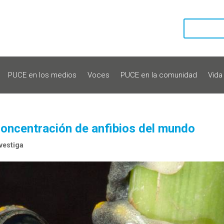
PUCE en los medios
Voces
PUCE en la comunidad
Vida
concentración de anfibios del mundo
vestiga