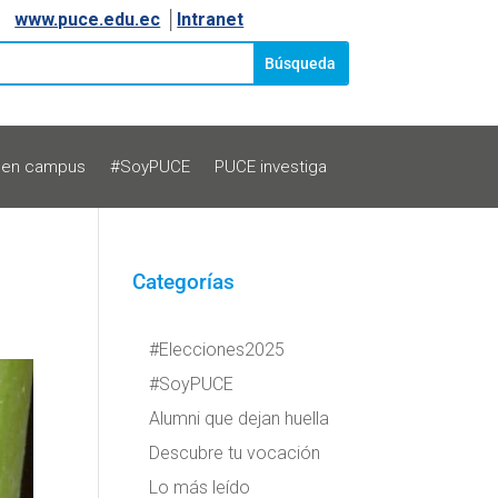
www.puce.edu.ec
│
Intranet
 en campus
#SoyPUCE
PUCE investiga
Categorías
#Elecciones2025
#SoyPUCE
Alumni que dejan huella
Descubre tu vocación
Lo más leído