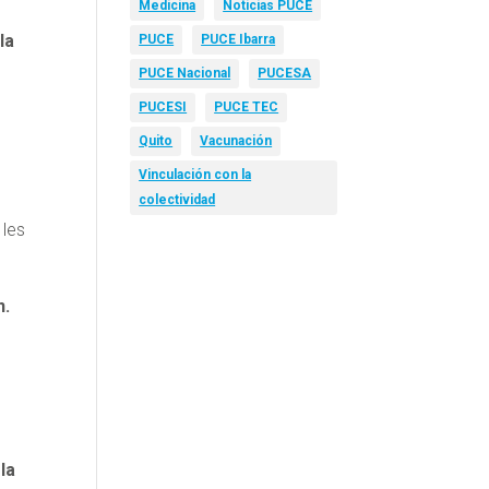
Medicina
Noticias PUCE
la
PUCE
PUCE Ibarra
PUCE Nacional
PUCESA
PUCESI
PUCE TEC
a
Quito
Vacunación
Vinculación con la
colectividad
 les
n.
la