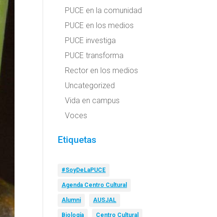
PUCE en la comunidad
PUCE en los medios
PUCE investiga
PUCE transforma
Rector en los medios
Uncategorized
Vida en campus
Voces
Etiquetas
#SoyDeLaPUCE
Agenda Centro Cultural
Alumni
AUSJAL
Biología
Centro Cultural