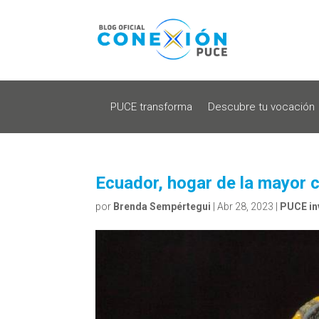
PUCE transforma
Descubre tu vocación
Ecuador, hogar de la mayor 
por
Brenda Sempértegui
|
Abr 28, 2023
|
PUCE in