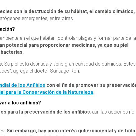
ies son la destrucción de su hábitat, el cambio climático, 
 patógenos emergentes, entre otras.
vación?
ambiente en el que habitan, controlar plagas y formar parte de l
 potencial para proporcionar medicinas, ya que su piel
bacterias.
s.
Su piel está desnuda y tiene gran cantidad de químicos. Estos
des”, agrega el doctor Santiago Ron.
dial de los Anfibios
con el fin de promover su preservació
al para la Conservación de la Naturaleza
.
ar a los anfibios?
s para la preservación de los anfibios
, aún las acciones no
les.
Sin embargo, hay poco interés gubernamental y de toda 