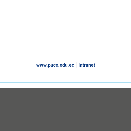
www.puce.edu.ec
│
Intranet