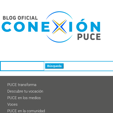
Buscar:
PUCE transforma
Descubre tu vocación
PUCE en los medios
Voces
PUCE en la comunidad