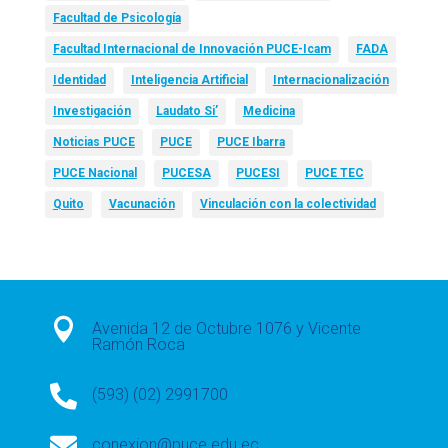
Facultad de Psicología
Facultad Internacional de Innovación PUCE-Icam
FADA
Identidad
Inteligencia Artificial
Internacionalización
Investigación
Laudato Si’
Medicina
Noticias PUCE
PUCE
PUCE Ibarra
PUCE Nacional
PUCESA
PUCESI
PUCE TEC
Quito
Vacunación
Vinculación con la colectividad

Avenida 12 de Octubre 1076 y Vicente
Ramón Roca

(593) (02) 2991700

conexion@puce.edu.ec