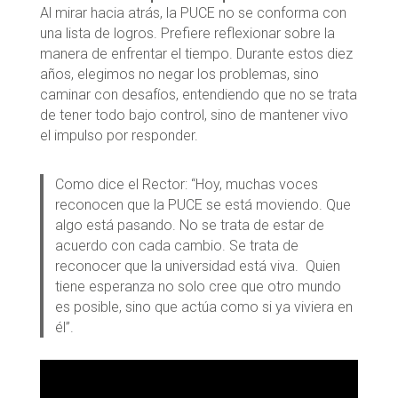
Al mirar hacia atrás, la PUCE no se conforma con
una lista de logros. Prefiere reflexionar sobre la
manera de enfrentar el tiempo. Durante estos diez
años, elegimos no negar los problemas, sino
caminar con desafíos, entendiendo que no se trata
de tener todo bajo control, sino de mantener vivo
el impulso por responder.
Como dice el Rector: “Hoy, muchas voces
reconocen que la PUCE se está moviendo. Que
algo está pasando. No se trata de estar de
acuerdo con cada cambio. Se trata de
reconocer que la universidad está viva. Quien
tiene esperanza no solo cree que otro mundo
es posible, sino que actúa como si ya viviera en
él”.