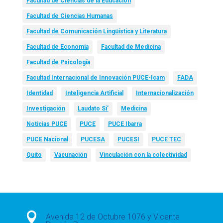
Facultad de Ciencias de la Educación
Facultad de Ciencias Humanas
Facultad de Comunicación Lingüística y Literatura
Facultad de Economía
Facultad de Medicina
Facultad de Psicología
Facultad Internacional de Innovación PUCE-Icam
FADA
Identidad
Inteligencia Artificial
Internacionalización
Investigación
Laudato Si’
Medicina
Noticias PUCE
PUCE
PUCE Ibarra
PUCE Nacional
PUCESA
PUCESI
PUCE TEC
Quito
Vacunación
Vinculación con la colectividad

Avenida 12 de Octubre 1076 y Vicente