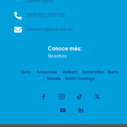
Ramón Roca

(593) (02) 2991700

conexion@puce.edu.ec
Conoce más:
Nosotros
Quito
Amazonas
Ambato
Esmeraldas
Ibarra
Manabí
Santo Domingo