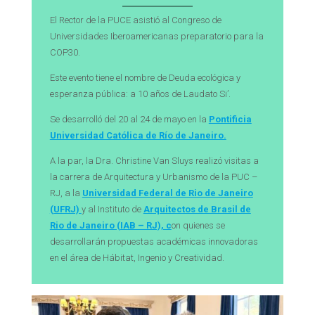
El Rector de la PUCE asistió al Congreso de
Universidades Iberoamericanas preparatorio para la
COP30.
Este evento tiene el nombre de Deuda ecológica y
esperanza pública: a 10 años de Laudato Si’.
Se desarrolló del 20 al 24 de mayo en la
Pontificia
Universidad Católica de Río de Janeiro.
A la par, la Dra. Christine Van Sluys realizó visitas a
la carrera de Arquitectura y Urbanismo de la PUC –
RJ, a la
Universidad Federal de Rio de Janeiro
(UFRJ)
y al Instituto de
Arquitectos de Brasil de
Rio de Janeiro (IAB – RJ), c
on quienes se
desarrollarán propuestas académicas innovadoras
en el área de Hábitat, Ingenio y Creatividad.