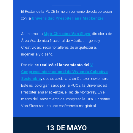
El Rector de la PUCE firmó un convenio de colaboración
con la
Universidad Presbiteriana Mackenzie
.
Asimismo, la
Mgtr.Christine Van Sluys
, directora de
Área Académica Nacional de Hábitat, Ingenio y
Creatividad, recorrió talleres de arquitectura,
ingeniería y diseño.
Ese día
se realizó el lanzamiento del
V
Congreso Internacional de Vivienda Colectiva
Sostenible
,
que se celebrará en Quito en noviembre.
Este es co-organizado por la PUCE, la Universidad
Presbiteriana Mackenzie, el Tec de Monterrey. En el
marco del lanzamiento del congreso la Dra. Christine
Van Sluys realiza una conferencia magistral.
13 DE MAYO