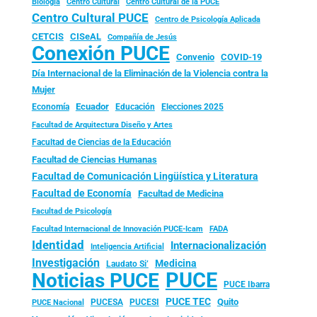
Biología
Centro Cultural
Centro Cultural de la PUCE
Centro Cultural PUCE
Centro de Psicología Aplicada
CISeAL
CETCIS
Compañía de Jesús
Conexión PUCE
Convenio
COVID-19
Día Internacional de la Eliminación de la Violencia contra la
Mujer
Ecuador
Economía
Educación
Elecciones 2025
Facultad de Arquitectura Diseño y Artes
Facultad de Ciencias de la Educación
Facultad de Ciencias Humanas
Facultad de Comunicación Lingüística y Literatura
Facultad de Economía
Facultad de Medicina
Facultad de Psicología
FADA
Facultad Internacional de Innovación PUCE-Icam
Identidad
Internacionalización
Inteligencia Artificial
Investigación
Medicina
Laudato Si’
PUCE
Noticias PUCE
PUCE Ibarra
PUCE TEC
Quito
PUCESA
PUCESI
PUCE Nacional