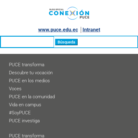
www.puce.edu.ec
│
Intranet
Buscar:
PUCE transforma
Descubre tu vocación
PUCE en los medios
Voces
PUCE en la comunidad
Vida en campus
#SoyPUCE
PUCE investiga
PUCE transforma