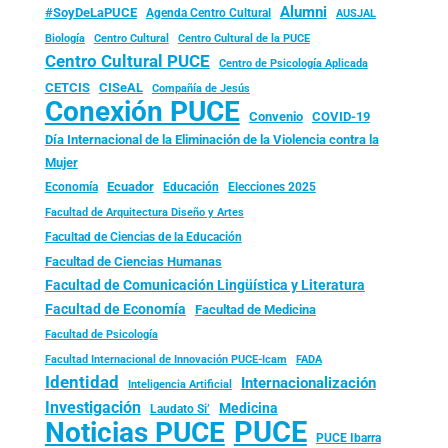
Alumni
#SoyDeLaPUCE
Agenda Centro Cultural
AUSJAL
Biología
Centro Cultural
Centro Cultural de la PUCE
Centro Cultural PUCE
Centro de Psicología Aplicada
CISeAL
CETCIS
Compañía de Jesús
Conexión PUCE
Convenio
COVID-19
Día Internacional de la Eliminación de la Violencia contra la
Mujer
Ecuador
Economía
Educación
Elecciones 2025
Facultad de Arquitectura Diseño y Artes
Facultad de Ciencias de la Educación
Facultad de Ciencias Humanas
Facultad de Comunicación Lingüística y Literatura
Facultad de Economía
Facultad de Medicina
Facultad de Psicología
FADA
Facultad Internacional de Innovación PUCE-Icam
Identidad
Internacionalización
Inteligencia Artificial
Investigación
Medicina
Laudato Si’
PUCE
Noticias PUCE
PUCE Ibarra