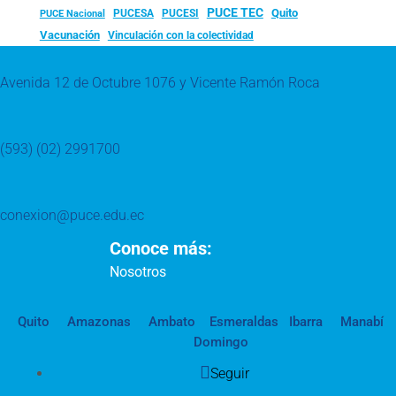
PUCE TEC
Quito
PUCESA
PUCESI
PUCE Nacional
Vacunación
Vinculación con la colectividad
Avenida 12 de Octubre 1076 y Vicente Ramón Roca
(593) (02) 2991700
conexion@puce.edu.ec
Conoce más:
Nosotros
Quito
Amazonas
Ambato
Esmeraldas
Ibarra
Manabí
Domingo
Seguir