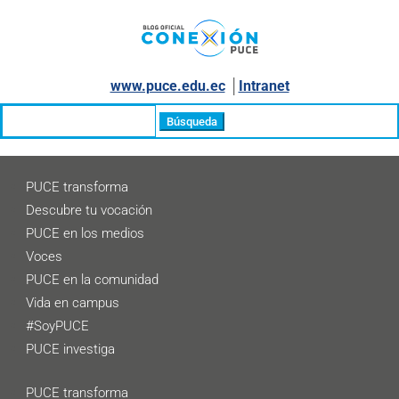
www.puce.edu.ec
│
Intranet
Buscar:
PUCE transforma
Descubre tu vocación
PUCE en los medios
Voces
PUCE en la comunidad
Vida en campus
#SoyPUCE
PUCE investiga
PUCE transforma