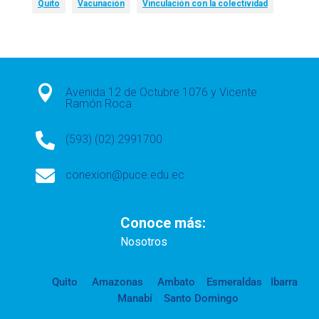
Quito
Vacunación
Vinculación con la colectividad

Avenida 12 de Octubre 1076 y Vicente
Ramón Roca

(593) (02) 2991700

conexion@puce.edu.ec
Conoce más:
Nosotros
Quito
Amazonas
Ambato
Esmeraldas
Ibarra
Manabí
Santo Domingo