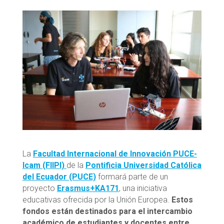
La
Facultad Internacional de Innovación PUCE-
Icam (FIIPI)
de la
Pontificia Universidad Católica
del Ecuador (PUCE)
formará parte de un
proyecto
Erasmus+KA171
, una iniciativa
educativas ofrecida por la Unión Europea.
Estos
fondos están destinados para el intercambio
académico de estudiantes y docentes entre