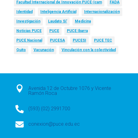
Facultad Internacional de Innovación PUCE-Icam
FADA
Identidad
Inteligencia Artificial
Internacionalización
Investigación
Laudato Si’
Medicina
Noticias PUCE
PUCE
PUCE Ibarra
PUCE Nacional
PUCESA
PUCESI
PUCE TEC
Quito
Vacunación
Vinculación con la colectividad

Avenida 12 de Octubre 1076 y Vicente
Ramón Roca

(593) (02) 2991700

conexion@puce.edu.ec