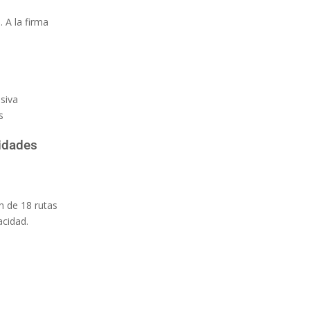
. A la firma
siva
s
idades
ón de 18 rutas
acidad.