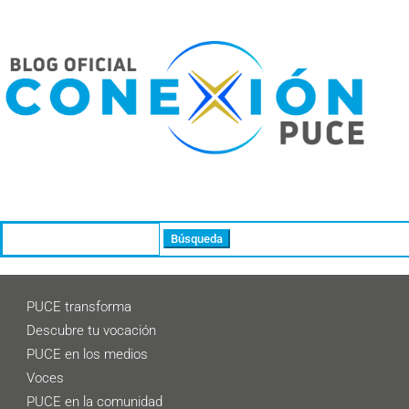
Buscar:
PUCE transforma
Descubre tu vocación
PUCE en los medios
Voces
PUCE en la comunidad