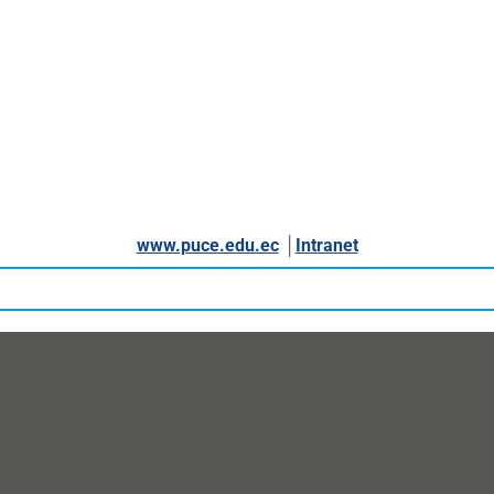
www.puce.edu.ec
│
Intranet