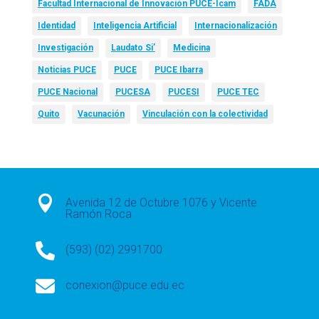
Facultad Internacional de Innovación PUCE-Icam
FADA
Identidad
Inteligencia Artificial
Internacionalización
Investigación
Laudato Si’
Medicina
Noticias PUCE
PUCE
PUCE Ibarra
PUCE Nacional
PUCESA
PUCESI
PUCE TEC
Quito
Vacunación
Vinculación con la colectividad

Avenida 12 de Octubre 1076 y Vicente
Ramón Roca

(593) (02) 2991700

conexion@puce.edu.ec