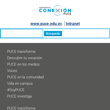
www.puce.edu.ec
│
Intranet
Buscar:
PUCE transforma
Descubre tu vocación
PUCE en los medios
Voces
PUCE en la comunidad
Vida en campus
#SoyPUCE
PUCE investiga
PUCE transforma