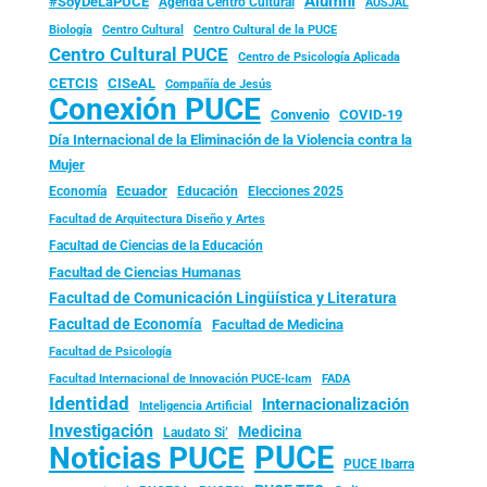
Alumni
#SoyDeLaPUCE
Agenda Centro Cultural
AUSJAL
Biología
Centro Cultural
Centro Cultural de la PUCE
Centro Cultural PUCE
Centro de Psicología Aplicada
CISeAL
CETCIS
Compañía de Jesús
Conexión PUCE
Convenio
COVID-19
Día Internacional de la Eliminación de la Violencia contra la
Mujer
Ecuador
Economía
Educación
Elecciones 2025
Facultad de Arquitectura Diseño y Artes
Facultad de Ciencias de la Educación
Facultad de Ciencias Humanas
Facultad de Comunicación Lingüística y Literatura
Facultad de Economía
Facultad de Medicina
Facultad de Psicología
FADA
Facultad Internacional de Innovación PUCE-Icam
Identidad
Internacionalización
Inteligencia Artificial
Investigación
Medicina
Laudato Si’
PUCE
Noticias PUCE
PUCE Ibarra