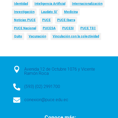
Identidad
Inteligencia Artificial
Internacionalización
Investigación
Laudato Si’
Medicina
Noticias PUCE
PUCE
PUCE Ibarra
PUCE Nacional
PUCESA
PUCESI
PUCE TEC
Quito
Vacunación
Vinculación con la colectividad

Avenida 12 de Octubre 1076 y Vicente
Ramón Roca

(593) (02) 2991700

conexion@puce.edu.ec
Conoce más: