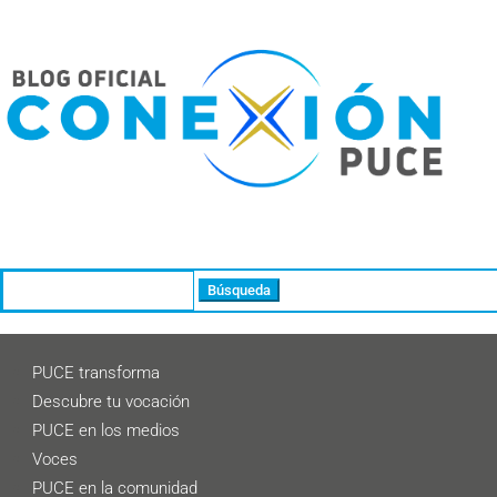
Buscar:
PUCE transforma
Descubre tu vocación
PUCE en los medios
Voces
PUCE en la comunidad