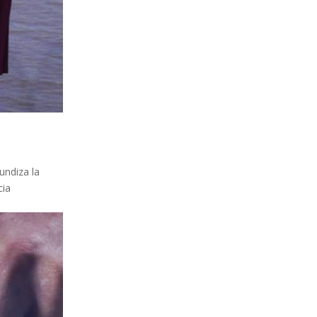
undiza la
cia