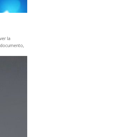
ver la
te documento,