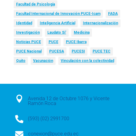
Facultad de Psicología
Facultad Internacional de Innovación PUCE-Icam
FADA
Identidad
Inteligencia Artificial
Internacionalización
Investigación
Laudato Si’
Medicina
Noticias PUCE
PUCE
PUCE Ibarra
PUCE Nacional
PUCESA
PUCESI
PUCE TEC
Quito
Vacunación
Vinculación con la colectividad

Avenida 12 de Octubre 1076 y Vicente
Ramón Roca

(593) (02) 2991700

conexion@puce.edu.ec