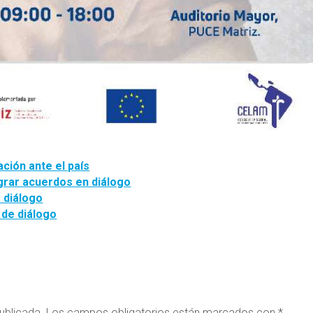
ión ante el país
grar acuerdos en diálogo
e diálogo
 de diálogo
ublicada.
Los campos obligatorios están marcados con
*