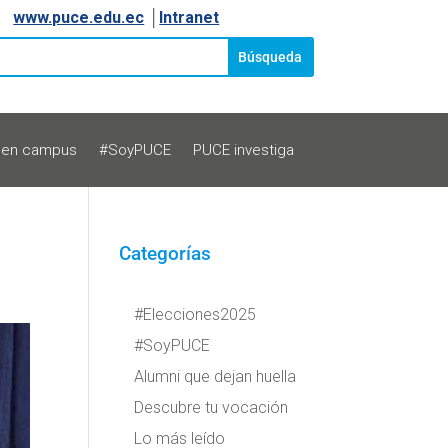
www.puce.edu.ec
│
Intranet
 en campus
#SoyPUCE
PUCE investiga
Categorías
#Elecciones2025
#SoyPUCE
Alumni que dejan huella
Descubre tu vocación
Lo más leído