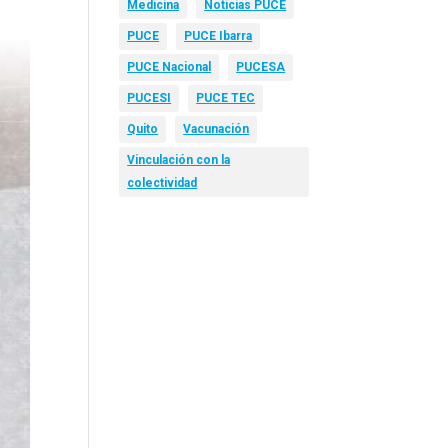
Medicina
Noticias PUCE
PUCE
PUCE Ibarra
PUCE Nacional
PUCESA
PUCESI
PUCE TEC
Quito
Vacunación
Vinculación con la
colectividad