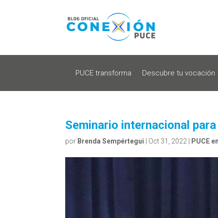
PUCE transforma
Descubre tu vocación
Seminario internacional para
por
Brenda Sempértegui
|
Oct 31, 2022
|
PUCE en