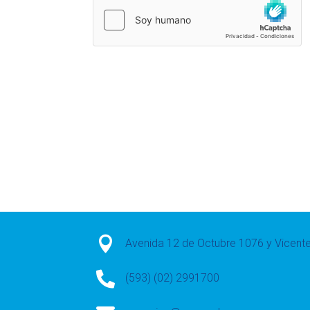

Avenida 12 de Octubre 1076 y Vicen

(593) (02) 2991700