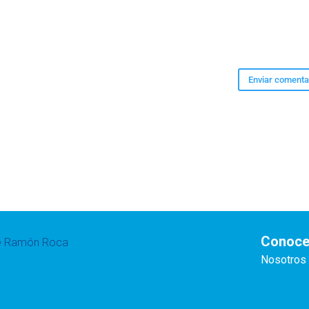
Conoce
te Ramón Roca
Nosotros