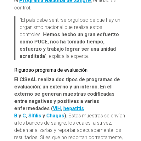
el
Programa Nacional de Sangre
, entidad de
control.
“El país debe sentirse orgulloso de que hay un
organismo nacional que realiza estos
controles.
Hemos hecho un gran esfuerzo
como PUCE, nos ha tomado tiempo,
esfuerzo y trabajo lograr ser una unidad
acreditada
”, explica la experta.
Riguroso programa de evaluación
El CISeAL realiza dos tipos de programas de
evaluación: un externo y un interno.
En el
externo se generan muestras codificadas
entre negativas y positivas a varias
enfermedades (
VIH
,
hepatitis
B
y
C
,
Sífilis
y
Chagas
).
Estas muestras se envían
a los bancos de sangre, los cuales, a su vez,
deben analizarlas y reportar adecuadamente los
resultados. Si es que no reportan correctamente,