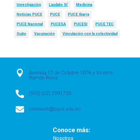
Investigación
Laudato Si’
Medicina
Noticias PUCE
PUCE
PUCE Ibarra
PUCE Nacional
PUCESA
PUCESI
PUCE TEC
Quito
Vacunación
Vinculación con la colectividad

Avenida 12 de Octubre 1076 y Vicente
Ramón Roca

(593) (02) 2991700

conexion@puce.edu.ec
Conoce más:
Nosotros