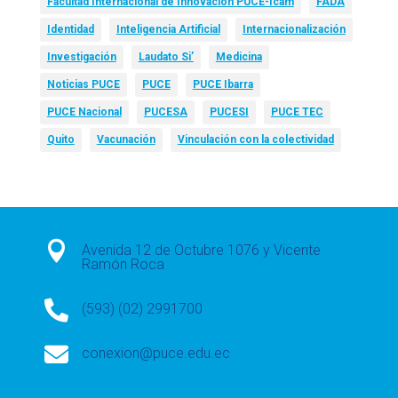
Facultad Internacional de Innovación PUCE-Icam
FADA
Identidad
Inteligencia Artificial
Internacionalización
Investigación
Laudato Si’
Medicina
Noticias PUCE
PUCE
PUCE Ibarra
PUCE Nacional
PUCESA
PUCESI
PUCE TEC
Quito
Vacunación
Vinculación con la colectividad

Avenida 12 de Octubre 1076 y Vicente
Ramón Roca

(593) (02) 2991700

conexion@puce.edu.ec