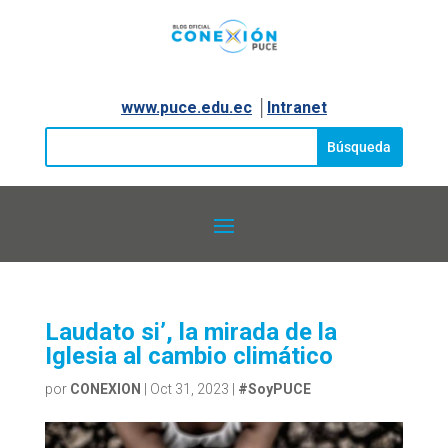
www.puce.edu.ec
│
Intranet
Laudato si’, la mirada de la
Iglesia al cambio climático
por
CONEXION
|
Oct 31, 2023
|
#SoyPUCE