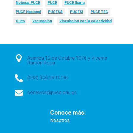
Noticias PUCE
PUCE
PUCE Ibarra
PUCE Nacional
PUCESA
PUCESI
PUCE TEC
Quito
Vacunación
Vinculación con la colectividad

Avenida 12 de Octubre 1076 y Vicente
Ramón Roca

(593) (02) 2991700

conexion@puce.edu.ec
Conoce más:
Nosotros