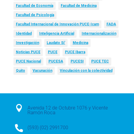
Facultad de Economía
Facultad de Medicina
Facultad de Psicología
Facultad Internacional de Innovación PUCE-Icam
FADA
Identidad
Inteligencia Artificial
Internacionalización
Investigación
Laudato Si’
Medicina
Noticias PUCE
PUCE
PUCE Ibarra
PUCE Nacional
PUCESA
PUCESI
PUCE TEC
Quito
Vacunación
Vinculación con la colectividad

Avenida 12 de Octubre 1076 y Vicente
Ramón Roca

(593) (02) 2991700