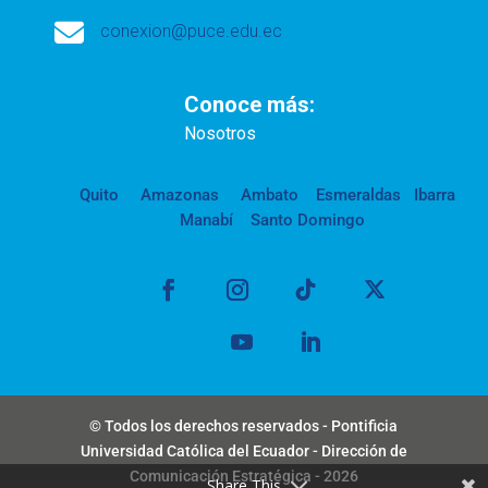

conexion@puce.edu.ec
Conoce más:
Nosotros
Quito
Amazonas
Ambato
Esmeraldas
Ibarra
Manabí
Santo Domingo
© Todos los derechos reservados - Pontificia
Universidad Católica del Ecuador - Dirección de
Comunicación Estratégica - 2026
Share This