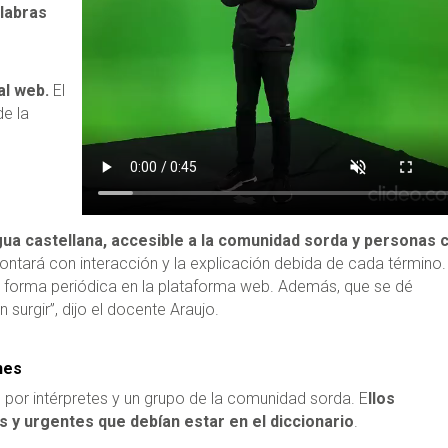
alabras
al web.
El
de la
ngua castellana, accesible a la comunidad sorda y personas 
contará con interacción y la explicación debida de cada término.
de forma periódica en la plataforma web. Además, que se dé
 surgir”, dijo el docente Araujo.
nes
por intérpretes y un grupo de la comunidad sorda. E
llos
 y urgentes que debían estar en el diccionario
.