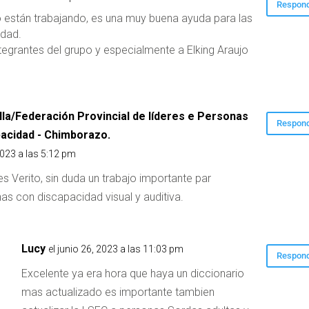
Respon
o están trabajando, es una muy buena ayuda para las
idad.
ntegrantes del grupo y especialmente a Elking Araujo
lla/Federación Provincial de líderes e Personas
Respon
acidad - Chimborazo.
2023 a las 5:12 pm
es Verito, sin duda un trabajo importante par
nas con discapacidad visual y auditiva.
Lucy
el junio 26, 2023 a las 11:03 pm
Respon
Excelente ya era hora que haya un diccionario
mas actualizado es importante tambien