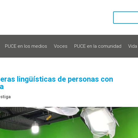
PUCE en los medios
Voces
PUCE en la comunidad
Vida
eras lingüísticas de personas con
va
stiga