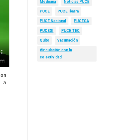
Medicina
Noticias PUCE
PUCE
PUCE Ibarra
PUCE Nacional
PUCESA
PUCESI
PUCE TEC
Quito
Vacunación
Vinculación con la
colectividad
con
 La