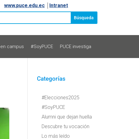
www.puce.edu.ec
│
Intranet
 en campus
#SoyPUCE
PUCE investiga
Categorías
#Elecciones2025
#SoyPUCE
Alumni que dejan huella
Descubre tu vocación
Lo más leído