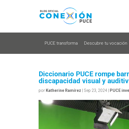
PUCE transforma
Descubre tu vocación
Diccionario PUCE rompe barr
discapacidad visual y auditi
por
Katherine Ramírez
|
Sep 23, 2024
|
PUCE inve