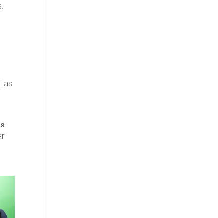
s.
 las
as
ar