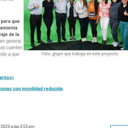
a para que
ramienta
zaje de la
en general.
nas cuenten
Foto: grupo que trabaja en este proyecto.
endo a que
harnos»
sonas con movilidad reducida
 2023 a las 3:53 pm