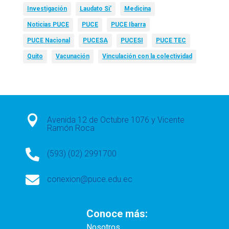
Investigación
Laudato Si’
Medicina
Noticias PUCE
PUCE
PUCE Ibarra
PUCE Nacional
PUCESA
PUCESI
PUCE TEC
Quito
Vacunación
Vinculación con la colectividad

Avenida 12 de Octubre 1076 y Vicente
Ramón Roca

(593) (02) 2991700

conexion@puce.edu.ec
Conoce más:
Nosotros