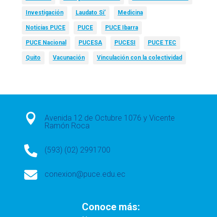
Investigación
Laudato Si’
Medicina
Noticias PUCE
PUCE
PUCE Ibarra
PUCE Nacional
PUCESA
PUCESI
PUCE TEC
Quito
Vacunación
Vinculación con la colectividad

Avenida 12 de Octubre 1076 y Vicente
Ramón Roca

(593) (02) 2991700

conexion@puce.edu.ec
Conoce más: